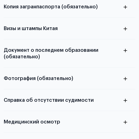
Копия загранпаспорта (обязательно)
с разворотом или страницей
паспорта
Визы и штампы Китая
Документ о последнем образовании
(обязательно)
Фотография (обязательно)
Подробная информация о том, какие документы
электронную
необходимы для школьников, студентов и
Справка об отсутствии судимости
абитуриентов, изложена в статье.
скан не
Медицинский осмотр
принимаются
из России
электронная справка