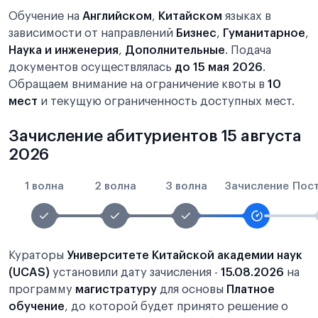
Обучение на
Английском
,
Китайском
языках в
зависимости от направлений
Бизнес
,
Гуманитарное
,
Наука и инженерия
,
Дополнительные
. Подача
документов осуществлялась
до 15 мая 2026
.
Обращаем внимание на ограничение квоты в
10
мест
и текущую ограниченность доступных мест.
Зачисление абитуриентов 15 августа
2026
1 волна
2 волна
3 волна
Зачисление
Пос
Кураторы
Университете Китайской академии наук
(UCAS)
установили дату зачисления -
15.08.2026
на
программу
магистратуру
для основы
Платное
обучение
, до которой будет принято решение о