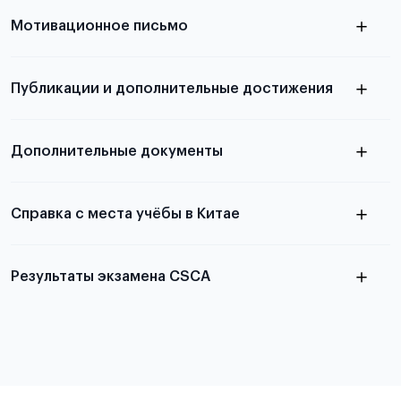
узнать из статьи с образцом
Мотивационное письмо
письма
узнать из статьи с образцом
Публикации и дополнительные достижения
письма
Подробнее
о том, как составить письмо, можно узнать в
Дополнительные документы
статье
Справка с места учёбы в Китае
Результаты экзамена CSCA
в
статье справка с места учёбы в Китае
Подробнее об экзамене CSCA