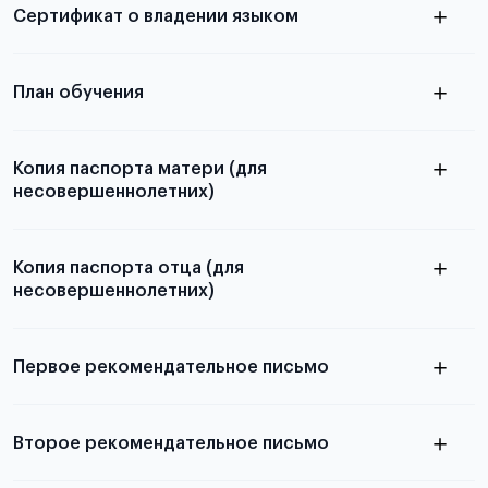
Сертификат о владении языком
Для примеров заполнения и пустых
бланков ознакомьтесь с статьей
План обучения
Копия паспорта матери (для
несовершеннолетних)
Подробнее о составлении плана
можно узнать в статье
Копия паспорта отца (для
несовершеннолетних)
Подробнее о требованиях и условиях
выезда
Первое рекомендательное письмо
Подробнее о требованиях и условиях
Второе рекомендательное письмо
выезда