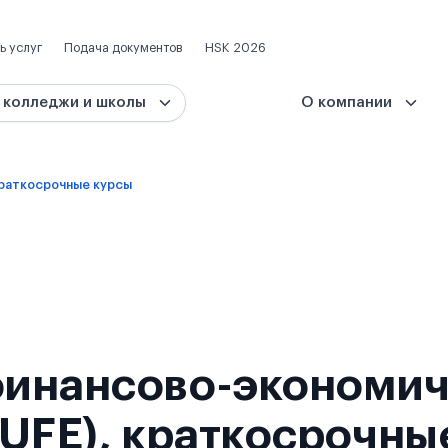
ь услуг
Подача документов
HSK 2026
 колледжи и школы
О компании
раткосрочные курсы
финансово-экономи
CUFE), краткосрочны