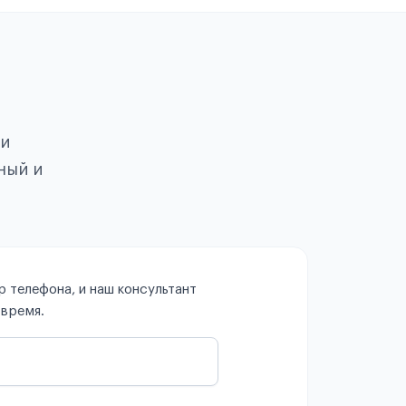
ои
ный и
 телефона, и наш консультант
 время.