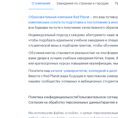
О компании
Заведения по странам и городам
П
Образовательная компания Red Planet
– это ваш путево
комплексные услуги по подготовке и поступлению в ино
все барьеры на пути к получению качественного образо
Индивидуальный подход к каждому абитуриенту наши эк
чтобы подобрать идеальное учебное заведение и специа
студенческой визы и подбором грантов, чтобы обучение
Обучение мечты становится реальностью на платформе R
вами двери в лучшие учебные заведения Китая, Кореи, Я
или краткосрочных курсах повышения квалификации, мы
Посетите наш
каталог университетов, колледжей и школ
Вместе с Red Planet ваше будущее в престижном универ
нашему сообществу успешных и амбициозных студентов,
Политика конфиденциальности
Пользовательское согла
Согласие на обработку персональных данных
Гарантии 
Мы используем файлы «cookie», с целью персонализаци