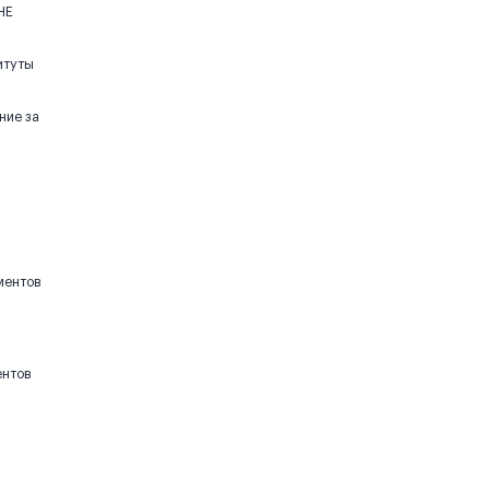
НЕ
итуты
ние за
ментов
ентов