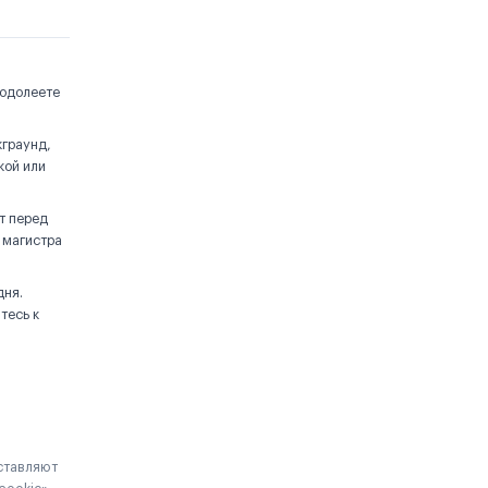
еодолеете
кграунд,
кой или
т перед
 магистра
дня.
тесь к
дставляют