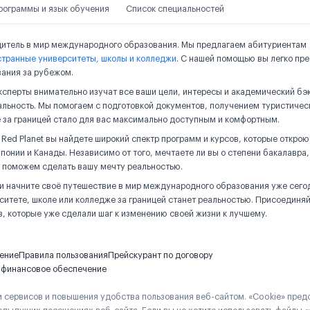
рограммы и язык обучения
Список специальностей
дитель в мир международного образования. Мы предлагаем абитуриентам
странные университеты, школы и колледжи
. С нашей помощью вы легко пр
вания за рубежом.
сперты внимательно изучат все ваши цели, интересы и академический бэ
льность. Мы помогаем с подготовкой документов, получением туристичес
 за границей стало для вас максимально доступным и комфортным.
ed Planet вы найдете широкий спектр программ и курсов, которые открою
понии и Канады. Независимо от того, мечтаете ли вы о степени бакалавра,
 поможем сделать вашу мечту реальностью.
и начните своё путешествие в мир международного образования уже сего
ситете, школе или колледже за границей станет реальностью. Присоединяй
 которые уже сделали шаг к изменению своей жизни к лучшему.
шение
Правила пользования
Прейскурант по договору
и финансовое обеспечение
и сервисов и повышения удобства пользования веб-сайтом. «Cookie» пре