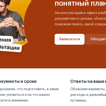
понятный пла
На консультации в офисе раз
документам и срокам, объясн
поможем понять, какой следу
Записаться
Обсудит
кументы и сроки
Ответы на ваши
дскажем, что подготовить, в какие
Объясним варианты,
оки уложиться и на что важно
расходы и дальнейши
ратить внимание.
путаницы.