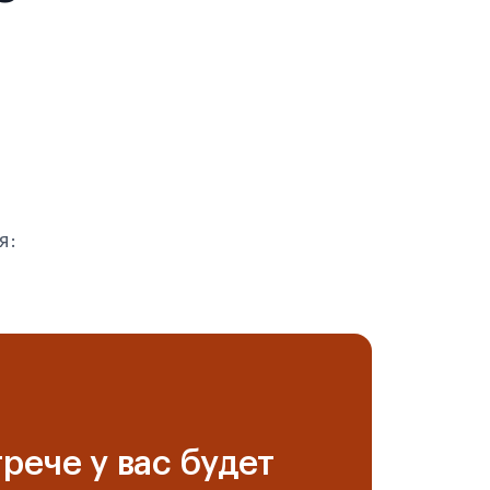
я:
рече у вас будет