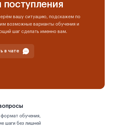
н поступления
берём вашу ситуацию, подскажем по
им возможные варианты обучения и
ющий шаг сделать именно вам.
ь в чате
 вопросы
 формат обучения,
е шаги без лишней