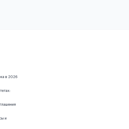
вка в 2026
тетах:
иглашения
сы и