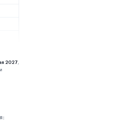
ая 2027
,
и
я: