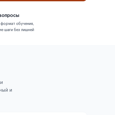
 вопросы
 формат обучения,
е шаги без лишней
ои
ный и