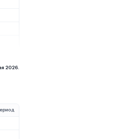
ая 2026
.
период