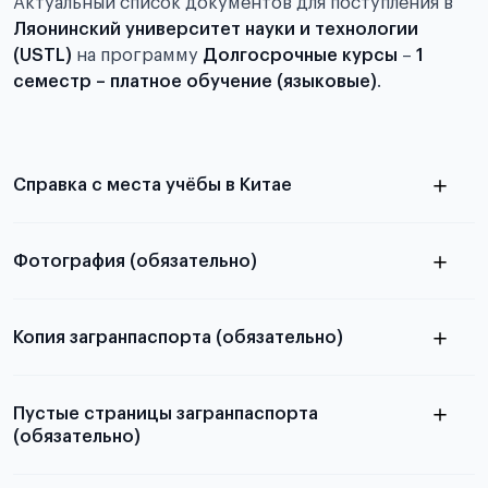
Актуальный список документов для поступления в
Ляонинский университет науки и технологии
(USTL)
на программу
Долгосрочные курсы
–
1
семестр – платное обучение (языковые)
.
Справка с места учёбы в Китае
Фотография (обязательно)
электронную
в
Копия загранпаспорта (обязательно)
статье справка с места учёбы в Китае
с разворотом или страницей
скан не
паспорта
Пустые страницы загранпаспорта
принимаются
(обязательно)
пустые страницы