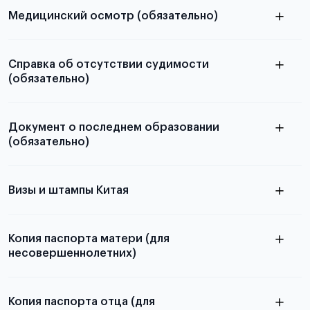
загранпаспорта
Медицинский осмотр (обязательно)
Справка об отсутствии судимости
Для примеров заполнения и пустых
(обязательно)
бланков ознакомьтесь с статьей
Документ о последнем образовании
(обязательно)
из России
электронная справка
Визы и штампы Китая
Подробная информация о том, какие документы
необходимы для школьников, студентов и
Копия паспорта матери (для
абитуриентов, изложена в статье.
несовершеннолетних)
Копия паспорта отца (для