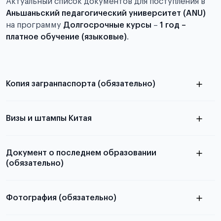
Актуальный список документов для поступления в
Аньшаньский педагогический университет (ANU)
на программу
Долгосрочные курсы
–
1 год –
платное обучение (языковые)
.
Копия загранпаспорта (обязательно)
с разворотом или страницей
паспорта
Визы и штампы Китая
Документ о последнем образовании
(обязательно)
Фотография (обязательно)
Подробная информация о том, какие документы
электронную