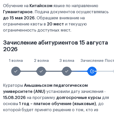
Обучение на
Китайском
языке по направлению
Гуманитарное
. Подача документов осуществлялась
до 15 мая 2026
. Обращаем внимание на
ограничение квоты в
20 мест
и текущую
ограниченность доступных мест.
Зачисление абитуриентов 15 августа
2026
1 волна
2 волна
3 волна
Зачисление
Пос
Кураторы
Аньшаньском педагогическом
университете (ANU)
установили дату зачисления -
15.08.2026
на программу
долгосрочные курсы
для
основы
1 год – платное обучение (языковые)
, до
которой будет принято решение о том, кто из