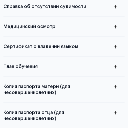
необходимы для школьников, студентов и
Справка об отсутствии судимости
абитуриентов, изложена в статье.
скан не
Медицинский осмотр
принимаются
из России
электронная справка
Сертификат о владении языком
Для примеров заполнения и пустых
бланков ознакомьтесь с статьей
План обучения
Копия паспорта матери (для
несовершеннолетних)
Подробнее о составлении плана
можно узнать в статье
Копия паспорта отца (для
несовершеннолетних)
Подробнее о требованиях и условиях