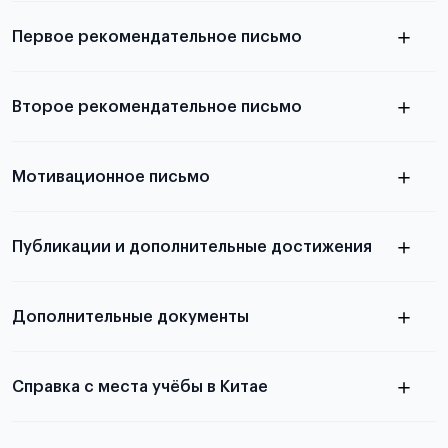
выезда
Первое рекомендательное письмо
Подробнее о требованиях и условиях
Второе рекомендательное письмо
выезда
узнать из статьи с образцом
Мотивационное письмо
письма
узнать из статьи с образцом
Публикации и дополнительные достижения
письма
Подробнее
о том, как составить письмо, можно узнать в
Дополнительные документы
статье
Справка с места учёбы в Китае