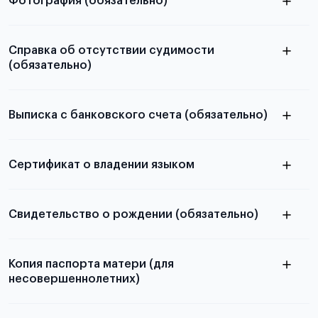
Фотография (обязательно)
Подробная информация о том, какие документы
электронную
необходимы для школьников, студентов и
Справка об отсутствии судимости
абитуриентов, изложена в статье.
(обязательно)
скан не
принимаются
Выписка с банковского счета (обязательно)
из России
электронная справка
Сертификат о владении языком
Подробнее о требуемой сумме,
количестве средств на счету и валюте
Свидетельство о рождении (обязательно)
Копия паспорта матери (для
несовершеннолетних)