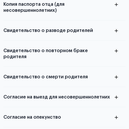
Копия паспорта отца (для
несовершеннолетних)
Подробнее о требованиях и условиях
выезда
Свидетельство о разводе родителей
Подробнее о требованиях и условиях
Свидетельство о повторном браке
выезда
родителя
Свидетельство о смерти родителя
Согласие на выезд для несовершеннолетних
Согласие на опекунство
подробности
о подготовке и оформлении данного документа в