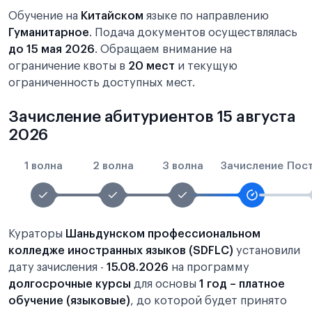
Обучение на
Китайском
языке по направлению
Гуманитарное
. Подача документов осуществлялась
до 15 мая 2026
. Обращаем внимание на
ограничение квоты в
20 мест
и текущую
ограниченность доступных мест.
Зачисление абитуриентов 15 августа
2026
1 волна
2 волна
3 волна
Зачисление
Пос
Кураторы
Шаньдунском профессиональном
колледже иностранных языков (SDFLC)
установили
дату зачисления -
15.08.2026
на программу
долгосрочные курсы
для основы
1 год – платное
обучение (языковые)
, до которой будет принято