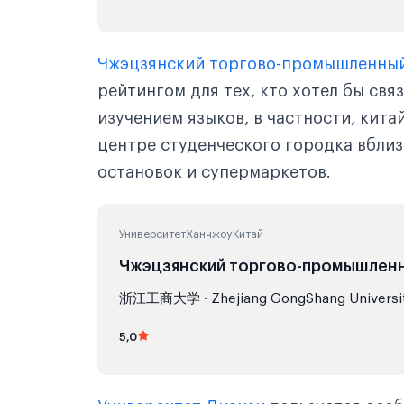
Чжэцзянский торгово-промышленный
рейтингом для тех, кто хотел бы св
изучением языков, в частности, кит
центре студенческого городка вбли
остановок и супермаркетов.
Университет
Ханчжоу
Китай
Чжэцзянский торгово-промышленн
浙江工商大学 · Zhejiang GongShang Universi
5,0