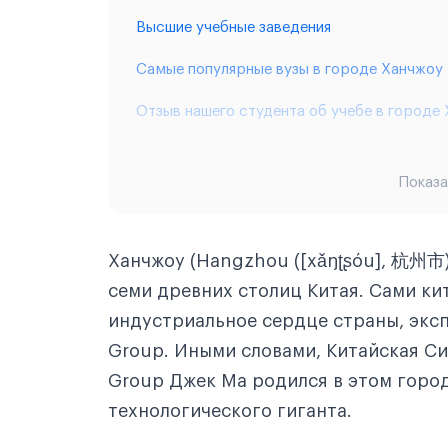
Высшие учебные заведения
Самые популярные вузы в городе Ханчжоу
Отзыв нашего студента об учебе в городе
Краткие факты из истории города Ханчжоу
Показа
Факт №1
Факт №2
Ханчжоу (Hangzhou ([xǎŋʈʂóu], 杭州市
Факт №3
семи древних столиц Китая. Сами ки
индустриальное сердце страны, эксп
Крупные города вблизи Ханчжоу
Group. Иными словами, Китайская Си
Город Шанхай
Group Джек Ма родился в этом город
Город Шаосин
технологического гиганта.
Город Гуанчжоу