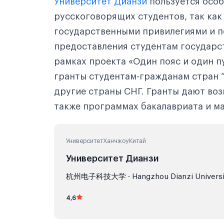
Университет Дианзи
пользуется осо
русскоговорящих студентов, так как
государственными привилегиями и п
предоставления студентам государст
рамках проекта «Один пояс и один п
гранты студентам-гражданам стран “П
другие страны СНГ. Гранты дают воз
также программах бакалавриата и м
Университет
Ханчжоу
Китай
Университет Дианзи
杭州电子科技大学 · Hangzhou Dianzi Universi
4,6