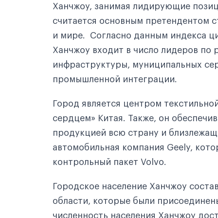
Ханчжоу, занимая лидирующие позиц
считается основным претендентом с
Город Нинбо
и мире. Согласно данным индекса ц
Город Дэцин
Ханчжоу входит в число лидеров по
Уровень жизни
инфраструктуры, муниципальных сер
промышленной интеграции.
Про жилье
Про питание
Город является центром текстильно
сердцем» Китая. Также, он обеспечи
Про проезд
продукцией всю страну и близлежащи
Проезд на автобусе
автомобильная компания Geely, кото
контрольный пакет Volvo.
Проезд на такси
Проезд на междугороднем транспорте
Городское население Ханчжоу состав
области, которые были присоединены
Развлечения для студенческой молодежи
численность населения Ханчжоу дости