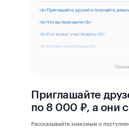
<b>Приглашайте друзей и получайте деньги
<b>Что вы получаете</b>
<b>Кто может участвовать</b>
<b>Условия начисления</b>
<b>Как получить выплату</b>
Показа
<b>Часто задаваемые вопросы</b>
Приглашайте друзе
по 8 000 ₽, а они 
Рассказывайте знакомым о поступлен