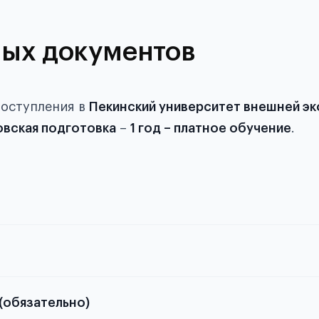
ых документов
поступления в
Пекинский университет внешней эк
вская подготовка
–
1 год – платное обучение
.
в статье справка с места учёбы в
й паспорта
(обязательно)