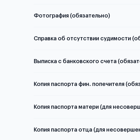
о том, какие документы необходимы для школьн
Фотография (обязательно)
электронную
Справка об отсутствии судимости (о
скан не
Выписка с банковского счета (обязат
из России
элект
средств на счету и валюте
Копия паспорта фин. попечителя (обя
внутреннего или загранич
Копия паспорта матери (для несовер
Копия паспорта отца (для несоверше
Подробнее о