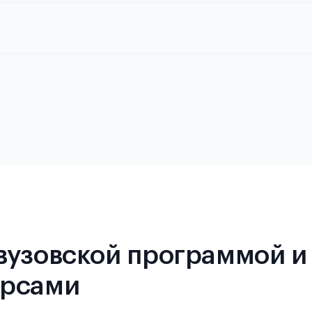
 требованиях и условиях выезда
вузовской программой и
урсами