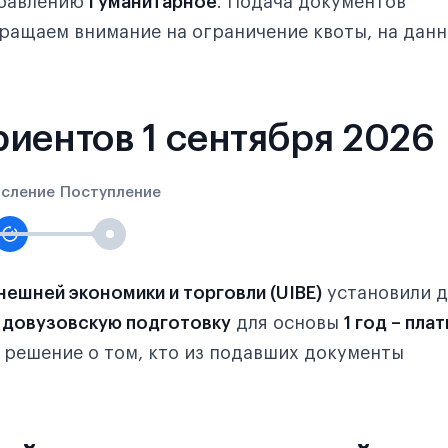
правлению
Гуманитарное
. Подача документов
бращаем внимание на ограничение квоты, на дан
иентов 1 сентября 2026
исление
Поступление
ешней экономики и торговли (UIBE)
установили д
у
довузовскую подготовку
для основы
1 год – пла
о решение о том, кто из подавших документы