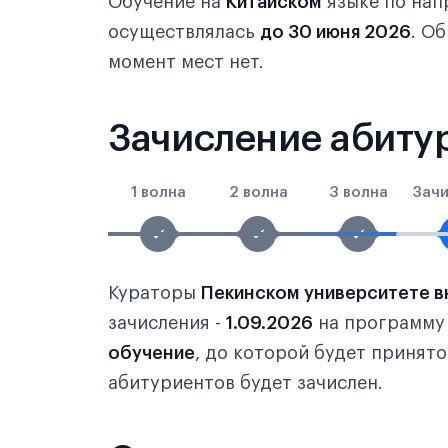
Обучение на
Китайском
языке по на
осуществлялась
до 30 июня 2026
. О
момент мест нет.
Зачисление абитур
1 волна
2 волна
3 волна
Зач
Кураторы
Пекинском университете вн
зачисления -
1.09.2026
на программ
обучение
, до которой будет принят
абитуриентов будет зачислен.