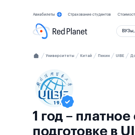
Авиабилеты
Страхование студентов
Стоимост
ВУЗы,
Университеты
Китай
Пекин
UIBE
До
1 год – платно
подготовке в U