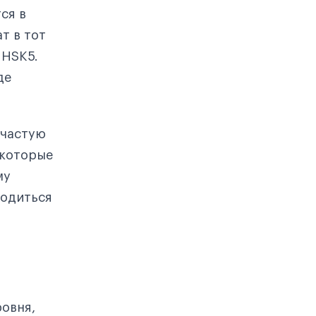
ся в
т в тот
 HSK5.
де
ачастую
 которые
му
водиться
овня,