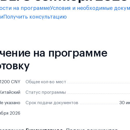
ости на программе
Условия и необходимые доку
ки
Получить консультацию
бучение на программе
отовку
1200 CNY
Общее кол-во мест
Китайский
Статус программы
е указано
Срок подачи документов
30 и
ября 2026