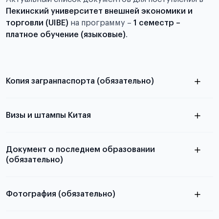
Пекинский университет внешней экономики и
торговли (UIBE)
на программу
–
1 семестр –
платное обучение (языковые)
.
Копия загранпаспорта (обязательно)
с разворотом или страницей
паспорта
Визы и штампы Китая
Документ о последнем образовании
(обязательно)
Фотография (обязательно)
Подробная информация о том, какие документы
электронную
необходимы для школьников, студентов и