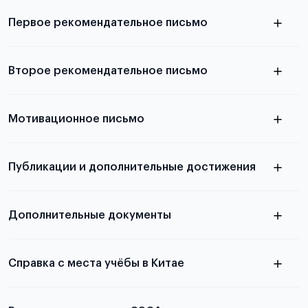
выезда
Первое рекомендательное письмо
Подробнее о требованиях и условиях
Второе рекомендательное письмо
выезда
узнать из статьи с образцом
Мотивационное письмо
письма
узнать из статьи с образцом
Публикации и дополнительные достижения
письма
Подробнее
о том, как составить письмо, можно узнать в
Дополнительные документы
статье
Справка с места учёбы в Китае