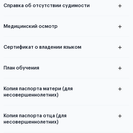
Справка об отсутствии судимости
абитуриентов, изложена в статье.
скан не
Медицинский осмотр
принимаются
из России
электронная справка
Сертификат о владении языком
Для примеров заполнения и пустых
бланков ознакомьтесь с статьей
План обучения
Копия паспорта матери (для
несовершеннолетних)
Подробнее о составлении плана
можно узнать в статье
Копия паспорта отца (для
несовершеннолетних)
Подробнее о требованиях и условиях