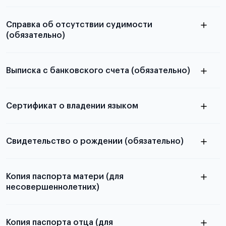
Подробная информация о том, какие документы
электронную
необходимы для школьников, студентов и
Справка об отсутствии судимости
абитуриентов, изложена в статье.
(обязательно)
скан не
принимаются
Выписка с банковского счета (обязательно)
из России
электронная справка
Сертификат о владении языком
Подробнее о требуемой сумме,
количестве средств на счету и валюте
Свидетельство о рождении (обязательно)
Копия паспорта матери (для
несовершеннолетних)
Копия паспорта отца (для