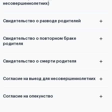
несовершеннолетних)
Подробнее о требованиях и условиях
выезда
Свидетельство о разводе родителей
Подробнее о требованиях и условиях
Свидетельство о повторном браке
выезда
родителя
Свидетельство о смерти родителя
Согласие на выезд для несовершеннолетних
Согласие на опекунство
подробности
о подготовке и оформлении данного документа в
отдельной статье