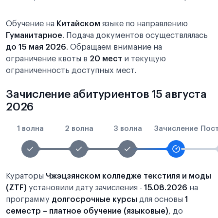
Обучение на
Китайском
языке по направлению
Гуманитарное
. Подача документов осуществлялась
до 15 мая 2026
. Обращаем внимание на
ограничение квоты в
20 мест
и текущую
ограниченность доступных мест.
Зачисление абитуриентов 15 августа
2026
1 волна
2 волна
3 волна
Зачисление
Пос
Кураторы
Чжэцзянском колледже текстиля и моды
(ZTF)
установили дату зачисления -
15.08.2026
на
программу
долгосрочные курсы
для основы
1
семестр – платное обучение (языковые)
, до