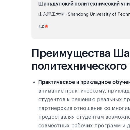
Шаньдунский политехнический ун
山东理工大学 · Shandong University of Techn
4,0
Преимущества Ша
политехнического
Практическое и прикладное обуче
внимание практическому, приклад
студентов к решению реальных пр
партнерские отношения со многи
предоставляя студентам возможн
совместных рабочих программ и д