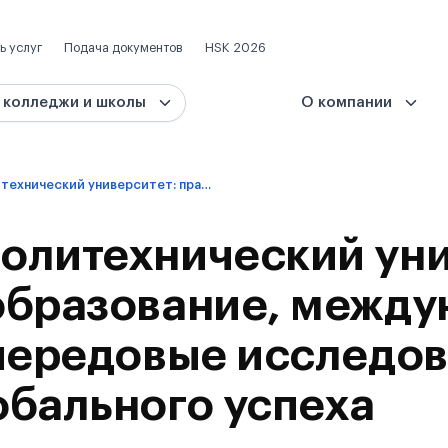
ь услуг
Подача документов
HSK 2026
 колледжи и школы
О компании
Шаньдунский политехнический университет: практическое образование, международная известность и передовые исследования для достижения глобального успеха
олитехнический уни
образование, между
 передовые исследов
обального успеха